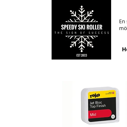
En 
mön
H