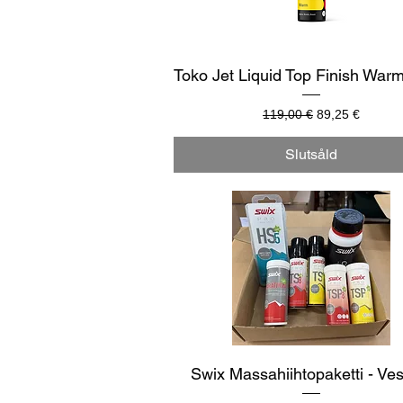
Snabbvisning
Toko Jet Liquid Top Finish War
Ordinarie pris
Reapris
119,00 €
89,25 €
Slutsåld
Snabbvisning
Swix Massahiihtopaketti - Ves