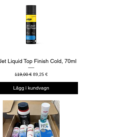
Snabbvisning
Jet Liquid Top Finish Cold, 70ml
Ordinarie pris
Reapris
119,00 €
89,25 €
Lägg i kundvagn