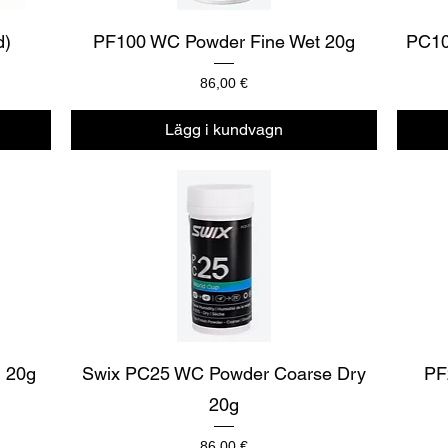
Snabbvisning
d)
PF100 WC Powder Fine Wet 20g
PC10
Pris
86,00 €
Lägg i kundvagn
Snabbvisning
 20g
Swix PC25 WC Powder Coarse Dry
PF
20g
Pris
86,00 €