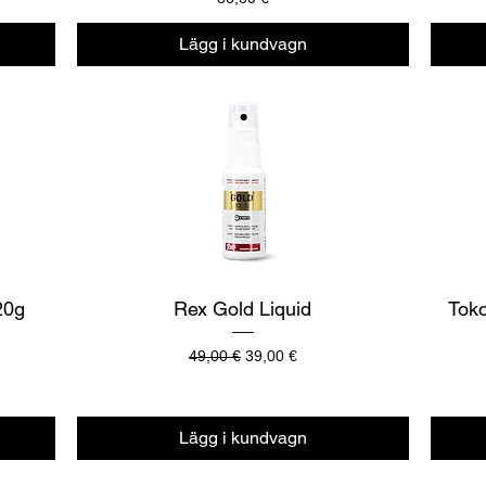
Lägg i kundvagn
Snabbvisning
20g
Rex Gold Liquid
Toko
Ordinarie pris
Reapris
49,00 €
39,00 €
Lägg i kundvagn