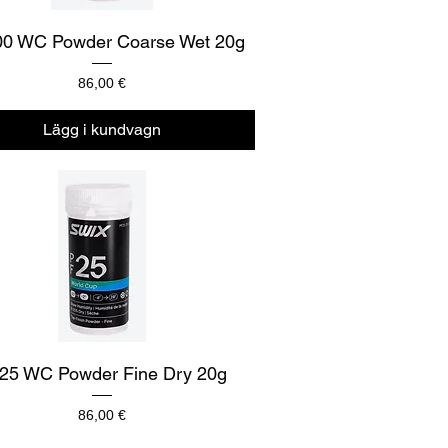
Snabbvisning
0 WC Powder Coarse Wet 20g
Pris
86,00 €
Lägg i kundvagn
Snabbvisning
25 WC Powder Fine Dry 20g
Pris
86,00 €