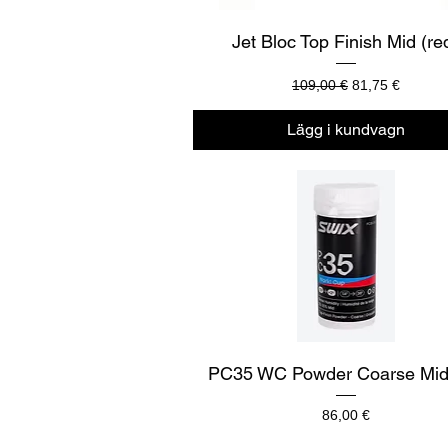
Snabbvisning
Jet Bloc Top Finish Mid (re
Ordinarie pris
Reapris
109,00 €
81,75 €
Lägg i kundvagn
Snabbvisning
PC35 WC Powder Coarse Mid
Pris
86,00 €