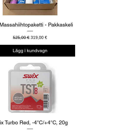
Snabbvisning
Massahiihtopaketti - Pakkaskeli
Ordinarie pris
Reapris
525,00 €
319,00 €
Lägg i kundvagn
Snabbvisning
x Turbo Red, -4°C/+4°C, 20g