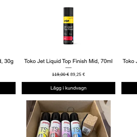
Snabbvisning
d, 30g
Toko Jet Liquid Top Finish Mid, 70ml
Toko 
Ordinarie pris
Reapris
119,00 €
89,25 €
Lägg i kundvagn