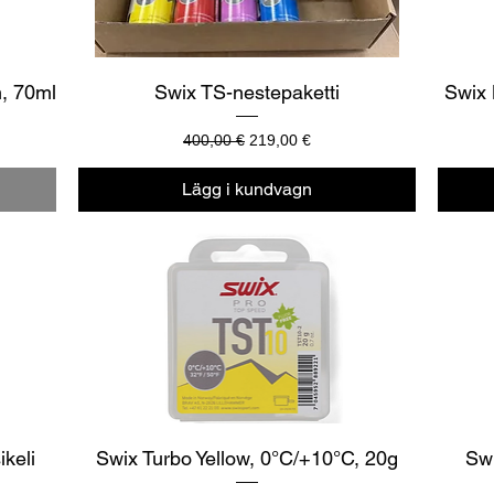
Snabbvisning
m, 70ml
Swix TS-nestepaketti
Swix 
Ordinarie pris
Reapris
400,00 €
219,00 €
Lägg i kundvagn
Snabbvisning
ikeli
Swix Turbo Yellow, 0°C/+10°C, 20g
Swi