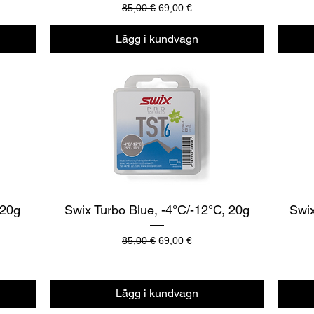
Ordinarie pris
Reapris
85,00 €
69,00 €
Lägg i kundvagn
Snabbvisning
 20g
Swix Turbo Blue, -4°C/-12°C, 20g
Swix
Ordinarie pris
Reapris
85,00 €
69,00 €
Lägg i kundvagn