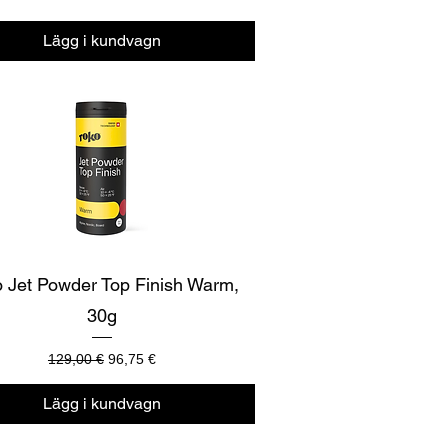
Lägg i kundvagn
Snabbvisning
 Jet Powder Top Finish Warm,
30g
Ordinarie pris
Reapris
129,00 €
96,75 €
Lägg i kundvagn