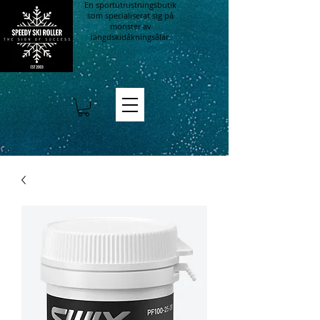
En sportutrustningsbutik
som specialiserat sig på
mönster av
längdskidåkningsålar.