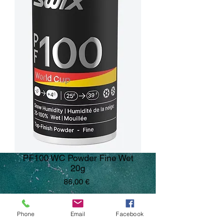
PF100 WC Powder Fine Wet
20g
Pris
86,00 €
Antal
*
Phone
Email
Facebook