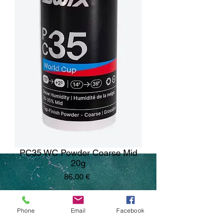
PC35 WC Powder Coarse Mid
20g
Pris
86,00 €
Antal
*
Phone
Email
Facebook