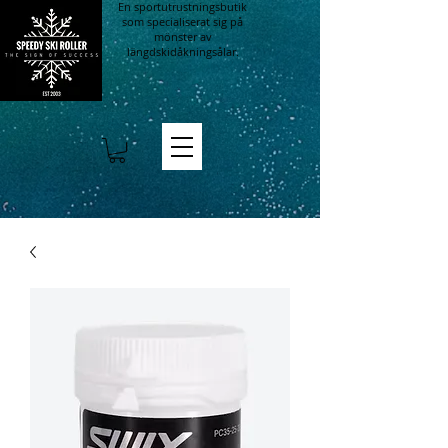
En sportutrustningsbutik
som specialiserat sig på
mönster av
längdskidåkningsålar.