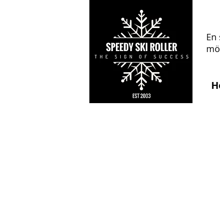
En 
mön
H