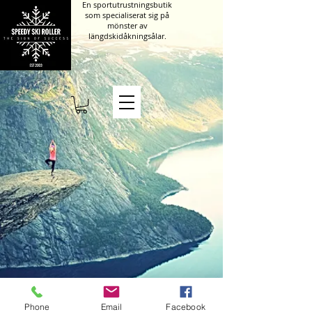
En sportutrustningsbutik
som specialiserat sig på
mönster av
längdskidåkningsålar.
Kumisevantie 460
Phone
Email
Facebook