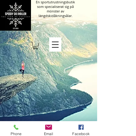
En sportutrustningsbutik
som specialiserat sig på
mönster av
längdskidåkningsålar.
Kumisevantie 460
Phone
Email
Facebook