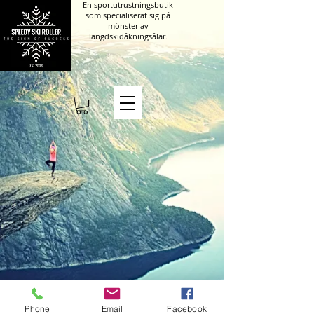
En sportutrustningsbutik
som specialiserat sig på
mönster av
längdskidåkningsålar.
Kumisevantie 460
Phone
Email
Facebook