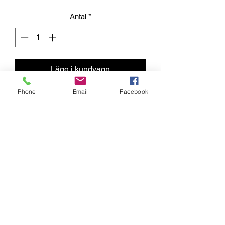
Antal
*
Lägg i kundvagn
Phone
Email
Facebook
Kumisevantie 460
85800 Haapajärvi
Finland