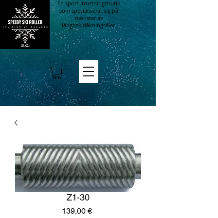
En sportutrustningsbutik
som specialiserat sig på
mönster av
längdskidåkningsålar.
Z1-30
Pris
139,00 €