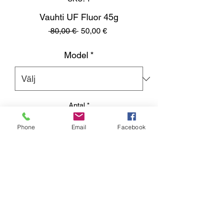
Vauhti UF Fluor 45g
Ordinarie
Reapris
 80,00 € 
50,00 €
pris
Model
*
Antal
*
Phone
Email
Facebook
Lägg i kundvagn
Kumisevantie 460