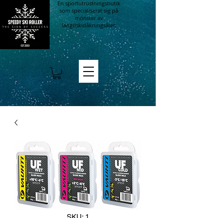
En sportutrustningsbutik
som specialiserat sig på
mönster av
längdskidåkningsålar.
SKU: 1