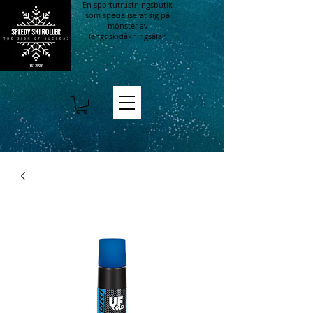
En sportutrustningsbutik
som specialiserat sig på
mönster av
längdskidåkningsålar.