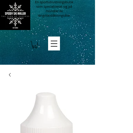
En sportutrustningsbutik
som specialiserat sig på
mönster av
längdskidåkningsålar.