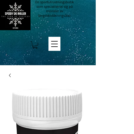
En sportutrustningsbutik
som specialiserat sig på
mönster av
längdskidåkningsålar.