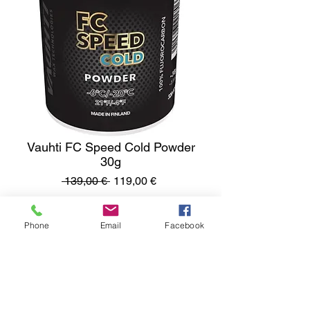
Vauhti FC Speed Cold Powder
30g
Ordinarie
Reapris
 139,00 € 
119,00 €
pris
Antal
*
Phone
Email
Facebook
Lägg i kundvagn