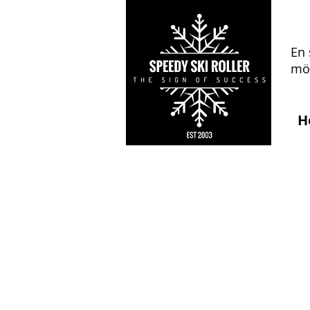
En 
mön
H