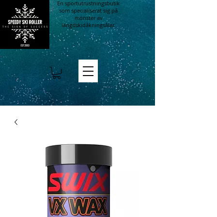
En sportutrustningsbutik
som specialiserat sig på
mönster av
längdskidåkningsålar.