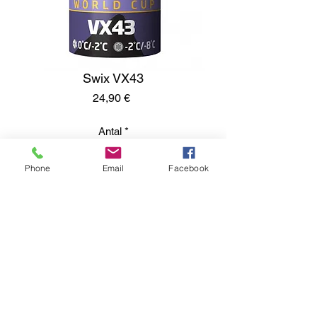
Swix VX43
Pris
24,90 €
Antal
*
Phone
Email
Facebook
Lägg i kundvagn
Kumisevantie 460
85800 Haapajärvi