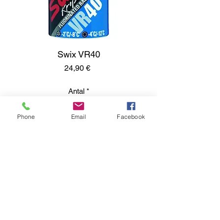
Swix VR40
Pris
24,90 €
Antal
*
Phone
Email
Facebook
Lägg i kundvagn
Kumisevantie 460
85800 Haapajärvi