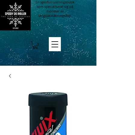
En sportutrustningsbutik
som specialiserat sig på
mönster av
längdskidåkningsålar.