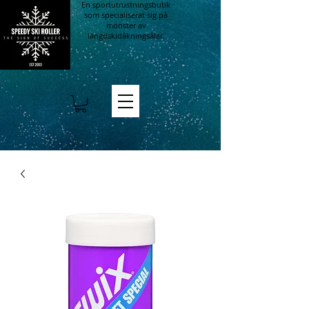
En sportutrustningsbutik
som specialiserat sig på
mönster av
längdskidåkningsålar.