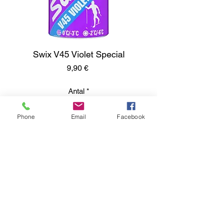
Swix V45 Violet Special
Pris
9,90 €
Antal
*
Phone
Email
Facebook
Lägg i kundvagn
Kumisevantie 460
85800 Haapajärvi