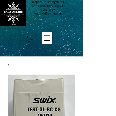
En sportutrustningsbutik
som specialiserat sig på
mönster av
längdskidåkningsålar.