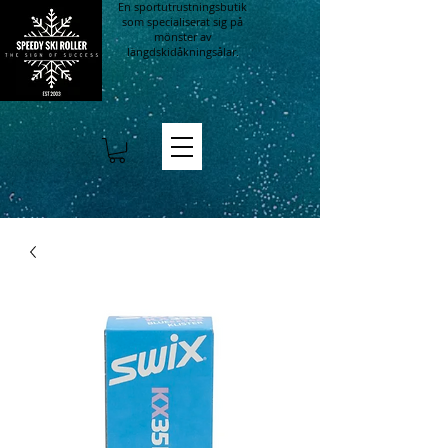
En sportutrustningsbutik
som specialiserat sig på
mönster av
längdskidåkningsålar.