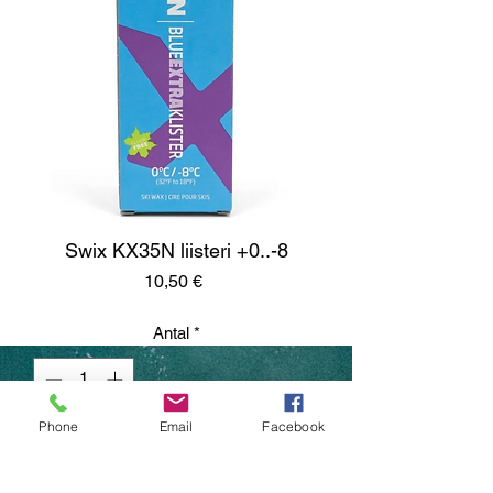
Swix KX35N liisteri +0..-8
Pris
10,50 €
Antal
*
Phone
Email
Facebook
Lägg i kundvagn