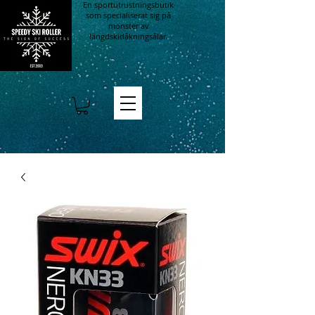
En sportutrustningsbutik
som specialiserat sig på
mönster av
längdskidåkningsålar.