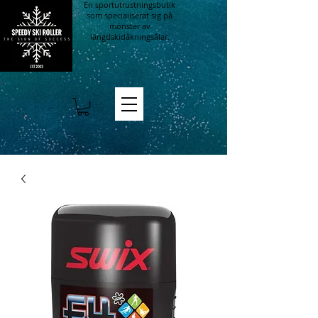
En sportutrustningsbutik
som specialiserat sig på
mönster av
längdskidåkningsålar.