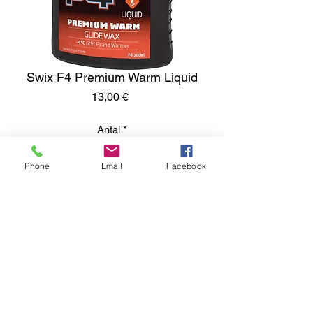
Swix F4 Premium Warm Liquid
Pris
13,00 €
Antal
*
Phone
Email
Facebook
Lägg i kundvagn
Kumisevantie 460
85800 Haapajärvi