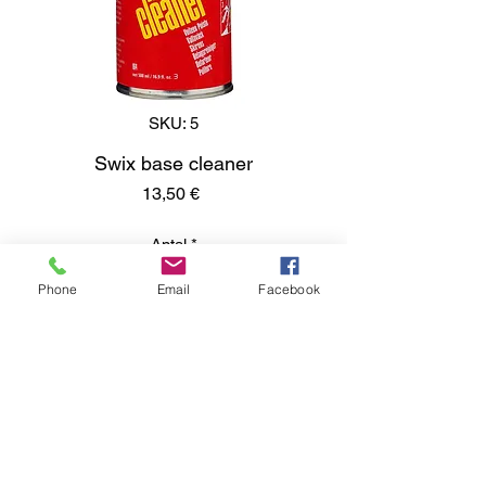
SKU: 5
Swix base cleaner
Pris
13,50 €
Antal
*
Phone
Email
Facebook
Lägg i kundvagn