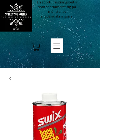
En sportutrustningsbutik
som specialiserat sig på
mönster av
längdskidåkningsålar.