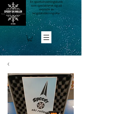
En sportutrustningsbutik
som specialiserat sig på
mönster av
längdskidåkningsålar.