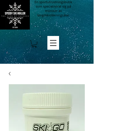
En sportutrustningsbutik
som specialiserat sig på
mönster av
längdskidåkningsålar.