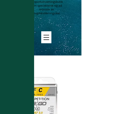
En sportutrustningsbutik
som specialiserat sig på
mönster av
längdskidåkningsålar.