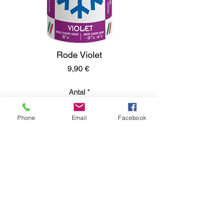
Rode Violet
Pris
9,90 €
Antal
*
Phone
Email
Facebook
Lägg i kundvagn
Kumisevantie 460
85800 Haapajärvi