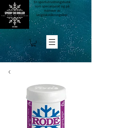
En sportutrustningsbutik
som specialiserat sig på
mönster av
längdskidåkningsålar.