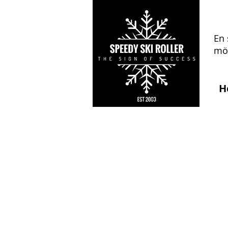
En 
mön
H