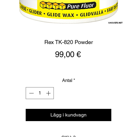
Rex TK-820 Powder
Pris
99,00 €
Antal
*
Lägg i kundvagn