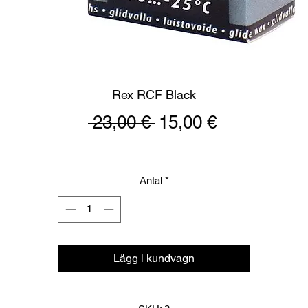
Rex RCF Black
Ordinarie
Reapris
 23,00 € 
15,00 €
pris
Antal
*
Lägg i kundvagn