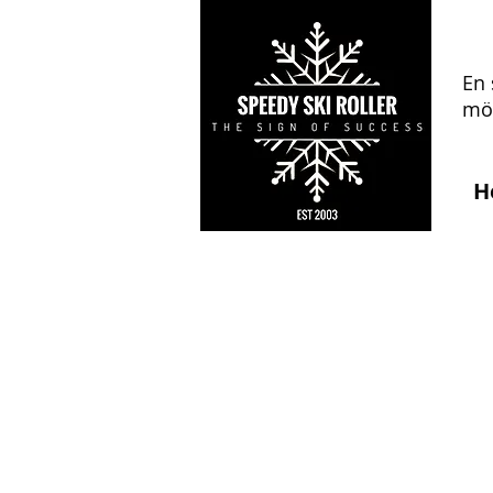
En 
mön
H