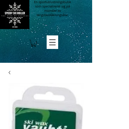
En sportutrustningsbutik
som specialiserat sig på
mönster av
längdskidåkningsålar.