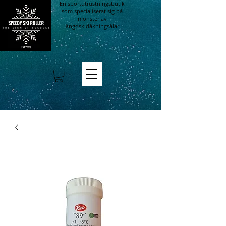
En sportutrustningsbutik
som specialiserat sig på
mönster av
längdskidåkningsålar.