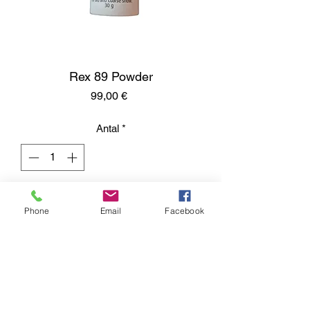
Rex 89 Powder
Pris
99,00 €
Antal
*
Lägg i kundvagn
Phone
Email
Facebook
Rex 89 vanhalle, karkealle ja likaiselle
lumelle . Molybdeeniversio 245-
pulverista
Rex 89 for old, coarse and dirty snow.
Molybdenum version from 245 powder.