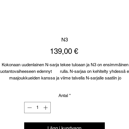
N3
Pris
139,00 €
Kokonaan uudenlainen N-sarja tekee tuloaan ja N3 on ensimmäinen
tuotantovaiheeseen edennyt rulla. N-sarjaa on kehitelty yhdessä e
maajoukkueiden kanssa ja viime talvella N-sarjalle saatiin jo
ensimmäinen maailmancup-osakilpailun voitto! Nyt kaikilla on
mahdollisuus päästä nauttimaan
Antal
*
N-sarjan tuomista eduista. N-sarjan ”levenevä” muoto on suunniteltu
erityisesti perinteisen hiihtoon ja testi tuloksetkin osoittavan sen
soveltuvan parhaiten perinteiseen. N3 on parhaimmillaan karkealla
lumella pienissä pakkasasteissa (-1...-7)
3 represents our latest N-series which is designed with national team
Lägg i kundvagn