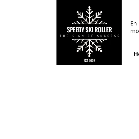
En 
mön
H