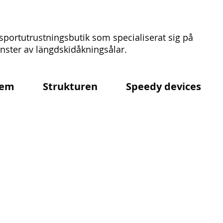
sportutrustningsbutik som specialiserat sig på
ster av längdskidåkningsålar.
em
Strukturen
Speedy devices