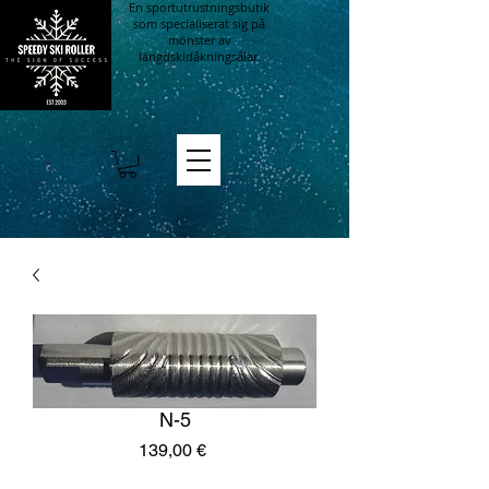
En sportutrustningsbutik
som specialiserat sig på
mönster av
längdskidåkningsålar.
N-5
Pris
139,00 €