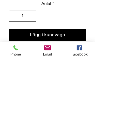
Antal
*
Lägg i kundvagn
N5 is new roller to N-series. It is bit
Phone
Email
Facebook
warmer and more coarse conditions
than N3. Designed for around zero
celsius degrees (-7...+3)
Kumisevantie 460
85800 Haapajärvi
Finland