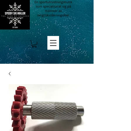
En sportutrustningsbutik
som specialiserat sig på
mönster av
längdskidåkningsålar.