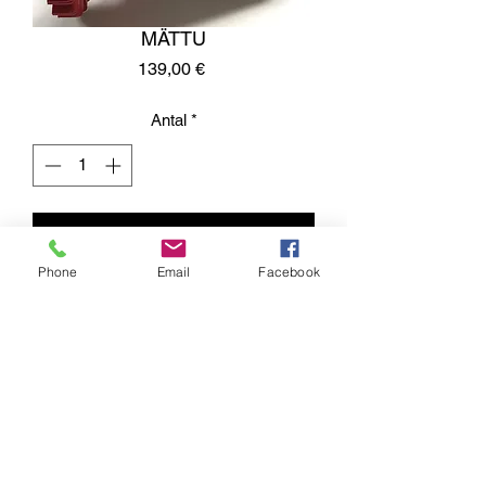
MÄTTU
Pris
139,00 €
Antal
*
Lägg i kundvagn
Phone
Email
Facebook
- Karkealle vesikelille ja karkealle
tykkilumelle
- Maajoukkueiden suosima em.
olosuhteissa
- Erikoismuotoiltu
Kumisevantie 460