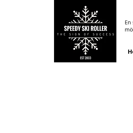
En 
mön
H