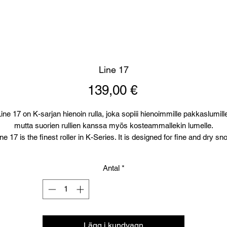
Line 17
Pris
139,00 €
ine 17 on K-sarjan hienoin rulla, joka sopiii hienoimmille pakkaslumill
mutta suorien rullien kanssa myös kosteammallekin lumelle.
ine 17 is the finest roller in K-Series. It is designed for fine and dry sn
but works also fine in little bit warmer conditions compined with linear
rollers.
Antal
*
Lägg i kundvagn