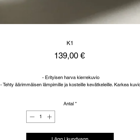
K1
Pris
139,00 €
- Erityisen harva kierrekuvio
- Tehty äärimmäisen lämpimille ja kosteille kevätkeleille. Karkea kuvi
toimii hyvin vetisissä oloissa. Käytetään yleensä lisäkuviointina jonki
muun terän yhteydessä.
Antal
*
- Lämpötila-alueet: K-100-9: n. +2...'C
- Muita nimikkeitä: K1
Lägg i kundvagn