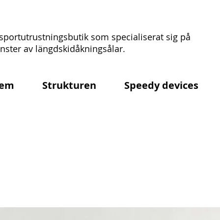
sportutrustningsbutik som specialiserat sig på
ster av längdskidåkningsålar.
em
Strukturen
Speedy devices