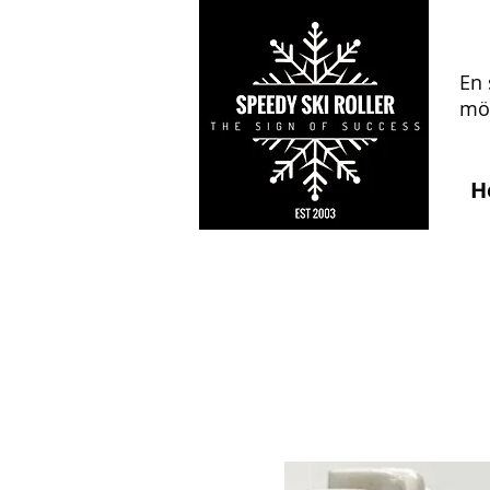
En 
mön
H